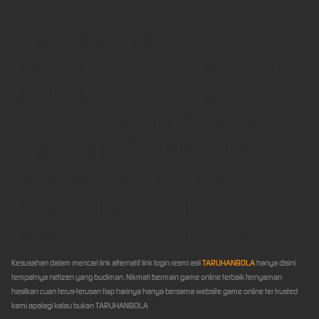
Link Alternatif
TARUHANBOLA, Link Login
TARUHANBOLA, Link
Register TARUHANBOLA,
Link Daftar TARUHANBOLA,
Agen NEXUS Terkuat
Terpopuler Terbaik
Terpercaya di Indonesia
Kesusahan dalam mencari link alternatif link login resmi asli
TARUHANBOLA
hanya disini
tempatnya netizen yang budiman. Nikmati bermain game online terbaik ternyaman
hasilkan cuan terus-terusan tiap harinya hanya bersama website game online ter trusted
kami apalagi kalau bukan TARUHANBOLA