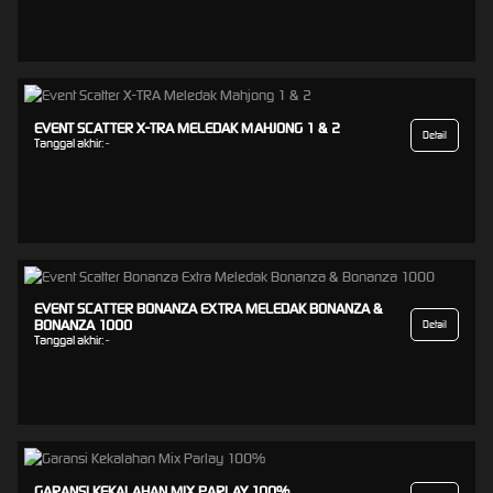
EVENT SCATTER X-TRA MELEDAK MAHJONG 1 & 2
Detail
Tanggal akhir:
-
EVENT SCATTER BONANZA EXTRA MELEDAK BONANZA &
BONANZA 1000
Detail
Tanggal akhir:
-
GARANSI KEKALAHAN MIX PARLAY 100%