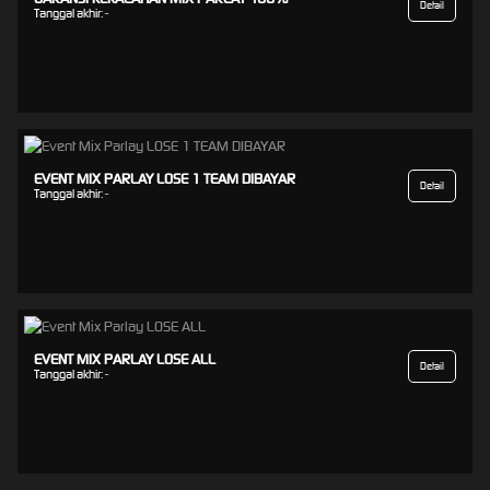
Detail
Tanggal akhir:
-
EVENT MIX PARLAY LOSE 1 TEAM DIBAYAR
Detail
Tanggal akhir:
-
EVENT MIX PARLAY LOSE ALL
Detail
Tanggal akhir:
-