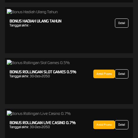
BONUS HADIAH ULANG TAHUN
Detail
Tanggal akhir:
-
BONUS ROLLINGAN SLOT GAMES 0.5%
Ambil Promo
Detail
Tanggal akhir:
30-Des-2050
BONUS ROLLINGAN LIVE CASINO 0.7%
Ambil Promo
Detail
Tanggal akhir:
30-Des-2050