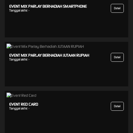
EVENT MIX PARLAY BERHADIAH SMARTPHONE
Detail
Tanggal akhir:
-
EVENT MIX PARLAY BERHADIAH JUTAAN RUPIAH
Detail
Tanggal akhir:
-
EVENT RED CARD
Detail
Tanggal akhir:
-