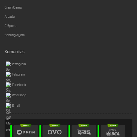
Crash Game
Arcade
E-Sports
Sabung Ayam
Komunitas
Instagram
Telegram
Facebook
Whatsapp
Email