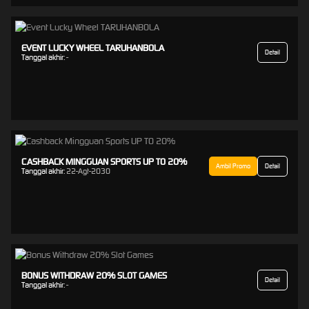
EVENT LUCKY WHEEL TARUHANBOLA
Detail
Tanggal akhir:
-
CASHBACK MINGGUAN SPORTS UP TO 20%
Ambil Promo
Detail
Tanggal akhir:
22-Agt-2030
BONUS WITHDRAW 20% SLOT GAMES
Detail
Tanggal akhir:
-