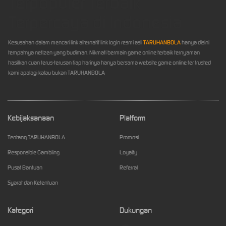
Terpopuler Terbaik
Terpercaya di Indonesia
Kesusahan dalam mencari link alternatif link login resmi asli
TARUHANBOLA
hanya disini
tempatnya netizen yang budiman. Nikmati bermain game online terbaik ternyaman
hasilkan cuan terus-terusan tiap harinya hanya bersama website game online ter trusted
kami apalagi kalau bukan TARUHANBOLA
Kebijaksanaan
Platform
Tentang TARUHANBOLA
Promosi
Responsible Gambling
Loyalty
Pusat Bantuan
Referral
Syarat dan Ketentuan
Kategori
Dukungan