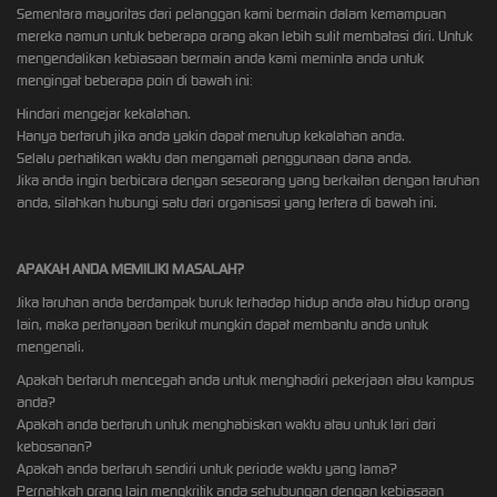
Sementara mayoritas dari pelanggan kami bermain dalam kemampuan
mereka namun untuk beberapa orang akan lebih sulit membatasi diri. Untuk
mengendalikan kebiasaan bermain anda kami meminta anda untuk
mengingat beberapa poin di bawah ini:
Hindari mengejar kekalahan.
Hanya bertaruh jika anda yakin dapat menutup kekalahan anda.
Selalu perhatikan waktu dan mengamati penggunaan dana anda.
Jika anda ingin berbicara dengan seseorang yang berkaitan dengan taruhan
anda, silahkan hubungi satu dari organisasi yang tertera di bawah ini.
APAKAH ANDA MEMILIKI MASALAH?
Jika taruhan anda berdampak buruk terhadap hidup anda atau hidup orang
lain, maka pertanyaan berikut mungkin dapat membantu anda untuk
mengenali.
Apakah bertaruh mencegah anda untuk menghadiri pekerjaan atau kampus
anda?
Apakah anda bertaruh untuk menghabiskan waktu atau untuk lari dari
kebosanan?
Apakah anda bertaruh sendiri untuk periode waktu yang lama?
Pernahkah orang lain mengkritik anda sehubungan dengan kebiasaan