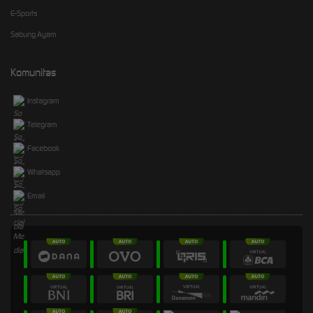
E-Sports
Sabung Ayam
Komunitas
Instagram
Telegram
Facebook
Whatsapp
Email