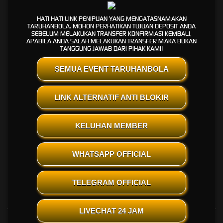
TARUHANBOLA, Link Login
HATI HATI LINK PENIPUAN YANG MENGATASNAMAKAN
TARUHANBOLA. MOHON PERHATIKAN TUJUAN DEPOSIT ANDA
TARUHANBOLA, Link
SEBELUM MELAKUKAN TRANSFER KONFIRMASI KEMBALI,
APABILA ANDA SALAH MELAKUKAN TRANSFER MAKA BUKAN
Register TARUHANBOLA,
TANGGUNG JAWAB DARI PIHAK KAMI!
Link Daftar TARUHANBOLA,
SEMUA EVENT TARUHANBOLA
Agen NEXUS Terkuat
LINK ALTERNATIF ANTI BLOKIR
Terpopuler Terbaik
Terpercaya di Indonesia
KELUHAN MEMBER
Kesusahan dalam mencari link alternatif link login resmi asli
TARUHANBOLA
hanya disini
WHATSAPP OFFICIAL
tempatnya netizen yang budiman. Nikmati bermain game online terbaik ternyaman
hasilkan cuan terus-terusan tiap harinya hanya bersama website game online ter trusted
kami apalagi kalau bukan TARUHANBOLA
TELEGRAM OFFICIAL
LIVECHAT 24 JAM