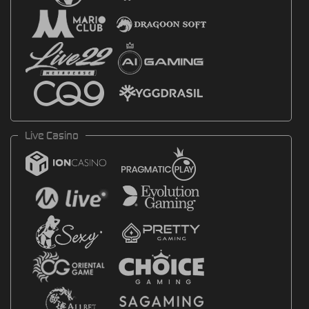
Live Casino