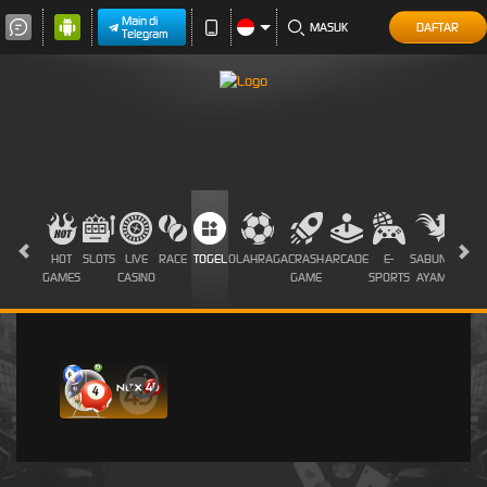
Main di
MASUK
DAFTAR
Telegram
HOT
SLOTS
LIVE
RACE
TOGEL
OLAHRAGA
CRASH
ARCADE
E-
SABUNG
PROM
GAMES
CASINO
GAME
SPORTS
AYAM
i