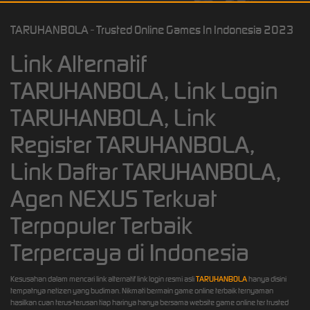
TARUHANBOLA - Trusted Online Games In Indonesia 2023
Link Alternatif
TARUHANBOLA, Link Login
TARUHANBOLA, Link
Register TARUHANBOLA,
Link Daftar TARUHANBOLA,
Agen NEXUS Terkuat
Terpopuler Terbaik
Terpercaya di Indonesia
Kesusahan dalam mencari link alternatif link login resmi asli
TARUHANBOLA
hanya disini
tempatnya netizen yang budiman. Nikmati bermain game online terbaik ternyaman
hasilkan cuan terus-terusan tiap harinya hanya bersama website game online ter trusted