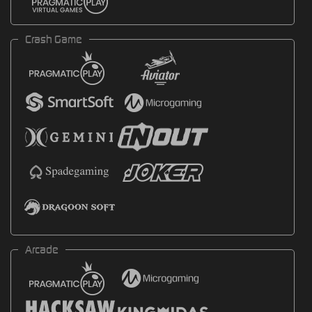
Crash Game
Arcade