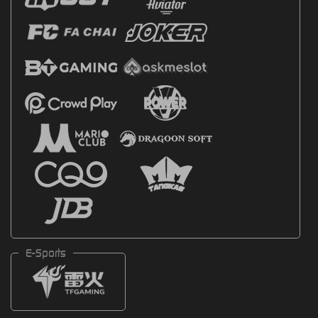
E-Sports