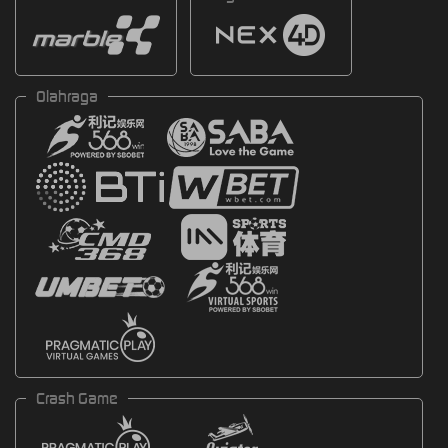
Olahraga
Crash Game