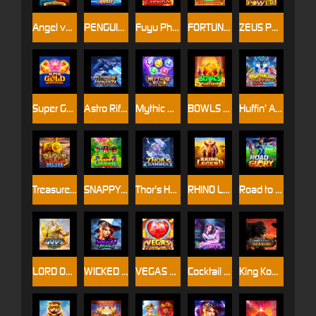
Angel vs Devil Ultimate Goal Showdown
PENGUIN QUEST
Fuyu Phoenix
FORTUNE GOD BLESSING
ZEUS POWER
Super Gold Arowana
Astro Rift Bonanza
Mythic Gems: Five Realms
BOWLS OF FORTUNE
Huffin’ And Puffin’ Ultra Wheel
Treasure Train Deluxe
SNAPPY CARNIVAL
Thor's Hammer
RHINO LEGEND
Road to Glory
LORD OF THE GODS
WICKED RICHES
VEGAS CASH LINK
Cocktail City
King Kong Treasure