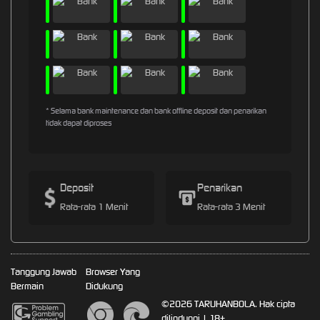
* Selama bank maintenance dan bank offline deposit dan penarikan
tidak dapat diproses
Deposit
Penarikan
Rata-rata 1 Menit
Rata-rata 3 Menit
Tanggung Jawab
Browser Yang
Bermain
Didukung
©2026 TARUHANBOLA. Hak cipta
dilindungi | 18+