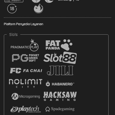
Platform Penyedia Layanan
Slots