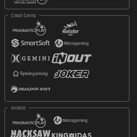
Crash Game
Arcade