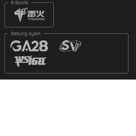
E-Sports
Sabung Ayam