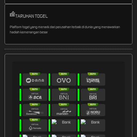
TARUHAN TOGEL
Platform togel yang menarik dari perusahan terbaik di dunia yang menawarkan
hadiah kemenangan besar