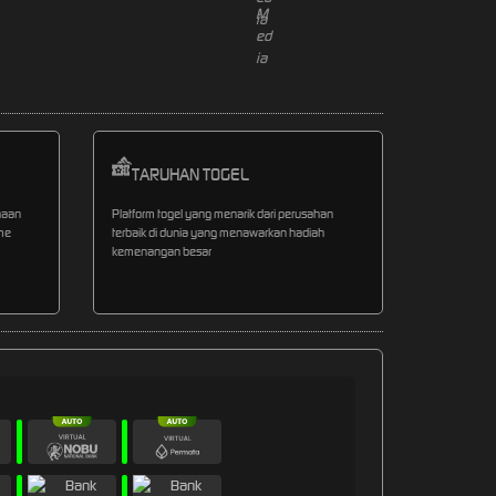
TARUHAN TOGEL
haan
Platform togel yang menarik dari perusahan
ame
terbaik di dunia yang menawarkan hadiah
kemenangan besar