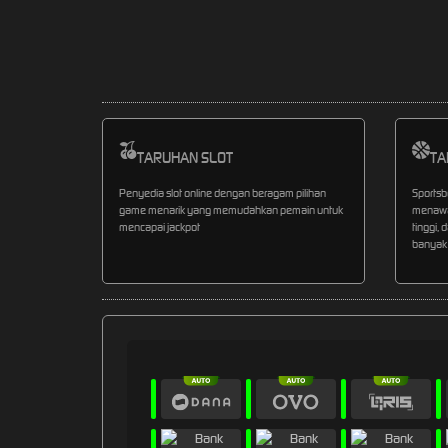
TARUHAN SLOT
TA
Penyedia slot online dengan beragam pilihan
Sportsb
game menarik yang memudahkan pemain untuk
menawar
mencapai jackpot
tinggi,
banyak 