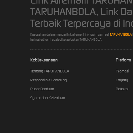
Link Alternatif TARUHA
TARUHANBOLA, Link Daf
Terbaik Terpercaya di I
Kesusahan dalam mencari link alternatif link login resmi asli
TARUHANBOLA
ter trusted kami apalagi kalau bukan TARUHANBOLA
Kebijaksanaan
Platform
Tentang TARUHANBOLA
Promosi
Responsible Gambling
Loyalty
Pusat Bantuan
Referral
Syarat dan Ketentuan