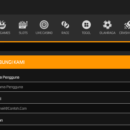
 GAMES
SLOTS
LIVE CASINO
RACE
TOGEL
OLAHRAGA
CRASH
BUNGI KAMI
a Pengguna
l
an