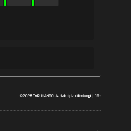
©2026 TARUHANBOLA. Hak cipta dilindungi | 18+