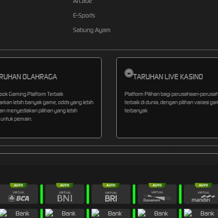
Arcade
E-Sports
Sabung Ayam
RUHAN OLAHRAGA
TARUHAN LIVE KASINO
ook Gaming Platform Terbaik
Platform Pilihan bagi perusahaan-perusa
kan lebih banyak game, odds yang lebih
terbaik di dunia, dengan pilihan variasi g
 dan menyediakan pilihan yang lebih
terbanyak
untuk pemain.