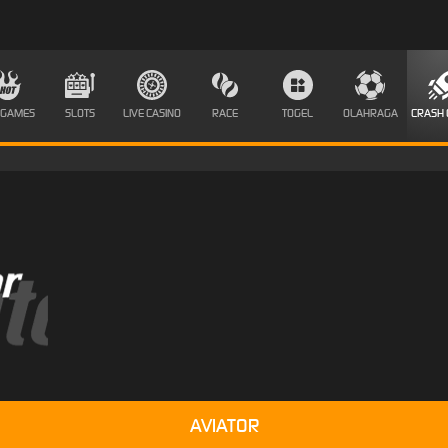
 GAMES
SLOTS
LIVE CASINO
RACE
TOGEL
OLAHRAGA
CRASH
AVIATOR