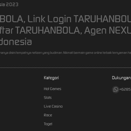
esia 2023
NBOLA, Link Login TARUHANBOLA
tar TARUHANBOLA, Agen NEXUS
ndonesia
hanya disini tempatnya netizen yang budiman. Nikmati bermain game online terbaik ternyaman ha
Kategori
Dukungan
Hot Games
+6285
Slots
Live Casino
Race
Togel