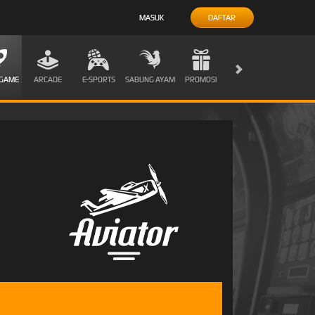
MASUK
DAFTAR
 GAME
ARCADE
E-SPORTS
SABUNG AYAM
PROMOSI