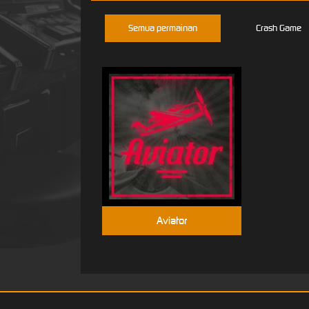
Semua permainan
Crash Game
Aviator