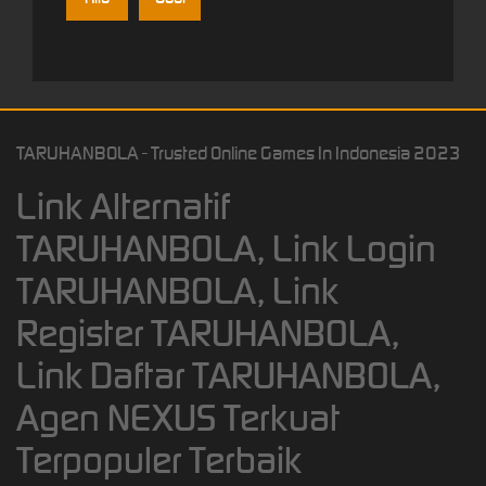
TARUHANBOLA - Trusted Online Games In Indonesia 2023
Link Alternatif
TARUHANBOLA, Link Login
TARUHANBOLA, Link
Register TARUHANBOLA,
Link Daftar TARUHANBOLA,
Agen NEXUS Terkuat
Terpopuler Terbaik