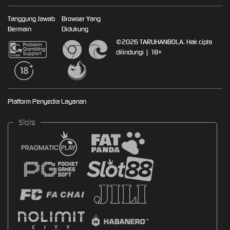
Tanggung Jawab
Browser Yang
Bermain
Didukung
©2026 TARUHANBOLA. Hak cipta
dilindungi | 18+
Platform Penyedia Layanan
Slots