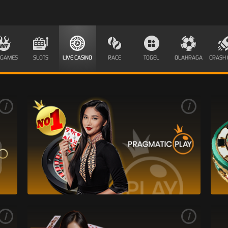
 GAMES
SLOTS
LIVE CASINO
RACE
TOGEL
OLAHRAGA
CRASH
i
i
i
i