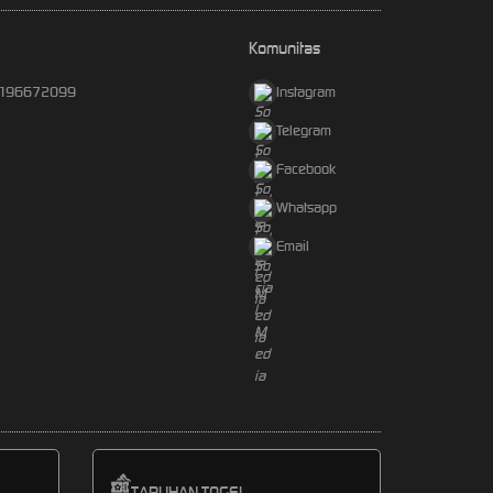
Komunitas
196672099
Instagram
Telegram
Facebook
Whatsapp
Email
TARUHAN TOGEL