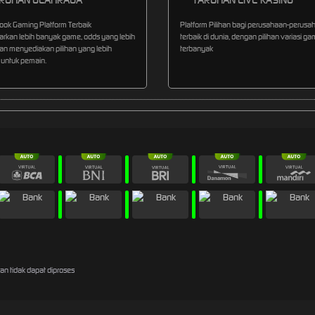
ook Gaming Platform Terbaik
Platform Pilihan bagi perusahaan-perusa
kan lebih banyak game, odds yang lebih
terbaik di dunia, dengan pilihan variasi g
 dan menyediakan pilihan yang lebih
terbanyak
untuk pemain.
an tidak dapat diproses