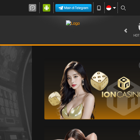
Main di Telegram
HOT