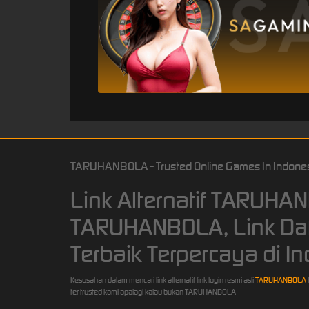
TARUHANBOLA - Trusted Online Games In Indon
Link Alternatif TARUHA
TARUHANBOLA, Link Daf
Terbaik Terpercaya di I
Kesusahan dalam mencari link alternatif link login resmi asli
TARUHANBOLA
ter trusted kami apalagi kalau bukan TARUHANBOLA