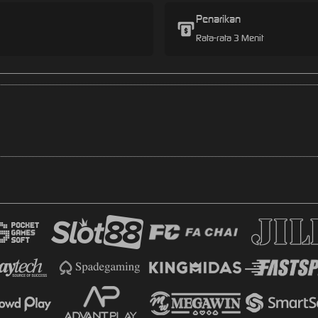
Penarikan
Rata-rata 3 Menit