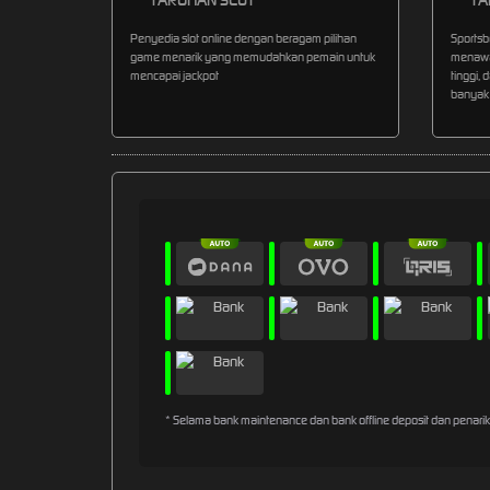
Penyedia slot online dengan beragam pilihan
Sportsb
game menarik yang memudahkan pemain untuk
menawar
mencapai jackpot
tinggi,
banyak 
* Selama bank maintenance dan bank offline deposit dan penarik