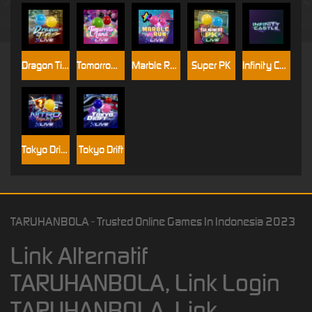
Dragon Tiger
Tomorrow land
Marble Run
Super PK
Infinity Castle
Tokyo Drift Nitro
Tokyo Drift
TARUHANBOLA - Trusted Online Games In Indonesia 2023
Link Alternatif
TARUHANBOLA, Link Login
TARUHANBOLA, Link