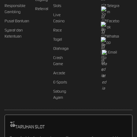
Responsible
Slots
Telegra
Referral
Gambling
m
Live
Pusat Bantuan
Casino
Facebo
ok
Syarat dan
Race
Ketentuan
Whatsa
Togel
pp
Olahraga
Email
Crash
Game
Arcade
E-Sports
Sabung
Ayam
TARUHAN SLOT