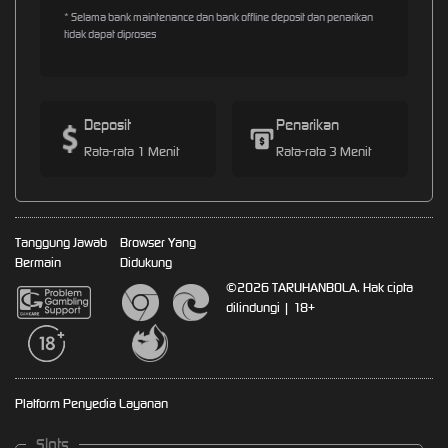
* Selama bank maintenance dan bank offline deposit dan penarikan
tidak dapat diproses
Deposit
Penarikan
Rata-rata 1 Menit
Rata-rata 3 Menit
Tanggung Jawab
Browser Yang
Bermain
Didukung
©2026 TARUHANBOLA. Hak cipta
dilindungi | 18+
Platform Penyedia Layanan
Slots