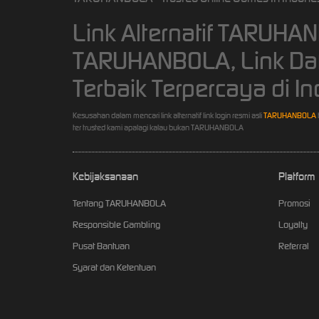
Link Alternatif TARUHA
TARUHANBOLA, Link Daf
Terbaik Terpercaya di I
Kesusahan dalam mencari link alternatif link login resmi asli
TARUHANBOLA
ter trusted kami apalagi kalau bukan TARUHANBOLA
Kebijaksanaan
Platform
Tentang TARUHANBOLA
Promosi
Responsible Gambling
Loyalty
Pusat Bantuan
Referral
Syarat dan Ketentuan