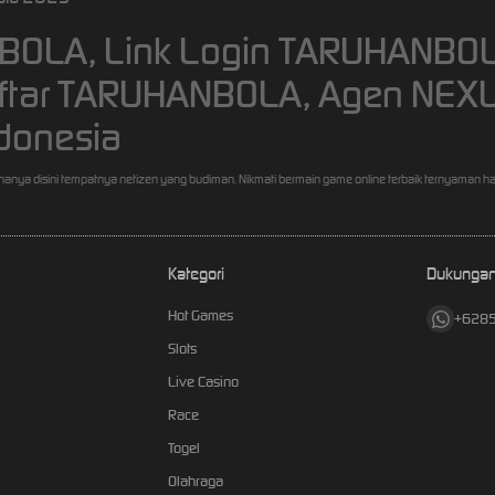
NBOLA, Link Login TARUHANBOLA
tar TARUHANBOLA, Agen NEXUS
ndonesia
hanya disini tempatnya netizen yang budiman. Nikmati bermain game online terbaik ternyaman ha
Kategori
Dukunga
Hot Games
+628
Slots
Live Casino
Race
Togel
Olahraga