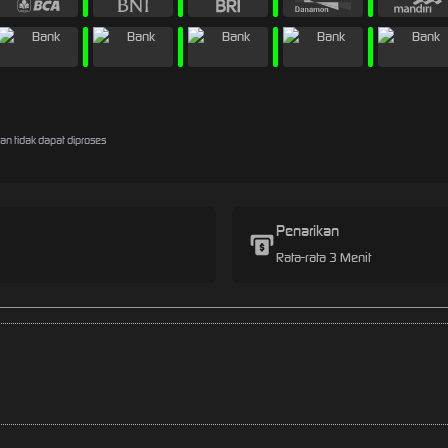
an tidak dapat diproses
Penarikan
Rata-rata 3 Menit