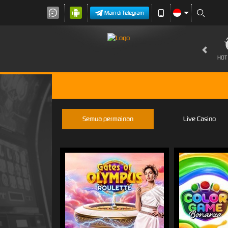
Main di Telegram
HOT
Semua permainan
Live Casino