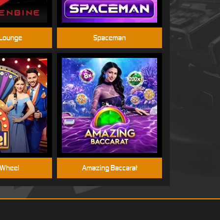
Lounge
Spaceman
Wheel
Amazing Baccarat