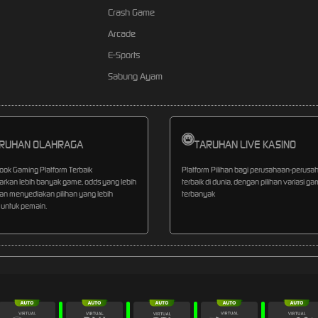
Crash Game
Arcade
E-Sports
Sabung Ayam
RUHAN OLAHRAGA
TARUHAN LIVE KASINO
ook Gaming Platform Terbaik
Platform Pilihan bagi perusahaan-perusa
kan lebih banyak game, odds yang lebih
terbaik di dunia, dengan pilihan variasi g
 dan menyediakan pilihan yang lebih
terbanyak
untuk pemain.