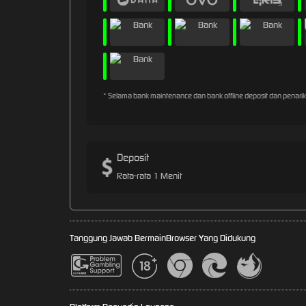
* Selama bank maintenance dan bank offline deposit dan penarik
Deposit
Rata-rata 1 Menit
Tanggung Jawab Bermain
Browser Yang Didukung