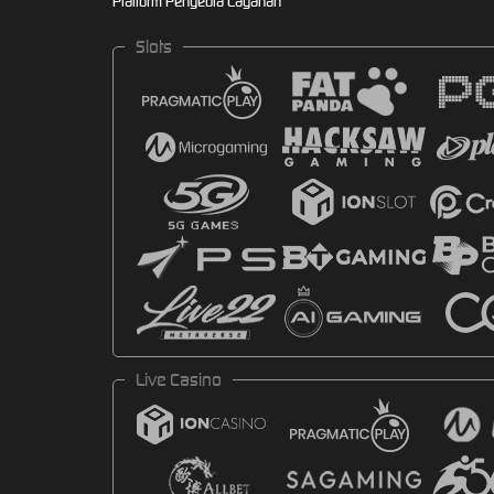
Platform Penyedia Layanan
Slots
Live Casino