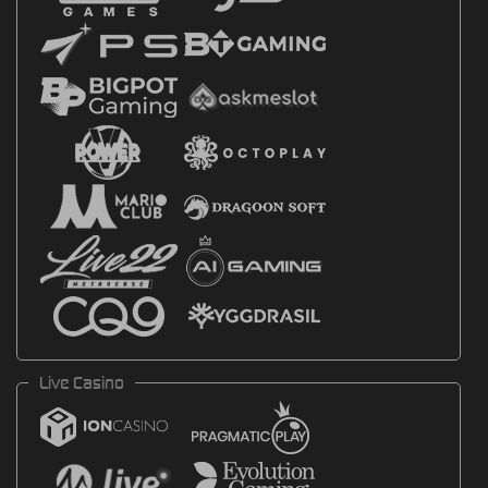
Live Casino