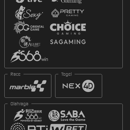
Race
Togel
Olahraga