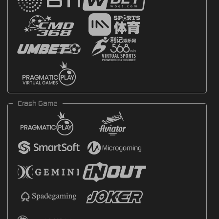
Crash Game