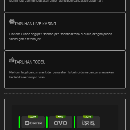
lebih tinggi, dan menyediakan pilihan yang lebih banyak untuk pemain.
TARUHAN LIVE KASINO
Platform Pilihan bagi perusahaan-perusahaan terbaik di dunia, dengan pilihan
variasi game terbanyak
TARUHAN TOGEL
Platform togel yang menarik dari perusahan terbaik di dunia yang menawarkan
hadiah kemenangan besar