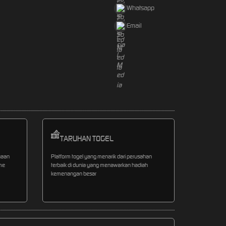
Whatsapp
Email
TARUHAN TOGEL
haan
Platform togel yang menarik dari perusahan
ame
terbaik di dunia yang menawarkan hadiah
kemenangan besar