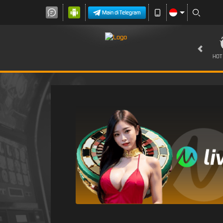
Main di Telegram
HOT