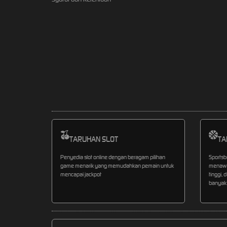
TARUHAN SLOT
TA
Penyedia slot online dengan beragam pilihan
Sportsb
game menarik yang memudahkan pemain untuk
menawar
mencapai jackpot
tinggi,
banyak 