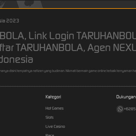
esia 2023
NBOLA, Link Login TARUHANBOLA
tar TARUHANBOLA, Agen NEXUS
ndonesia
hanya disini tempatnya netizen yang budiman. Nikmati bermain game online terbaik ternyaman ha
Kategori
Dukungan
Hot Games
+6285
Slots
Live Casino
Race