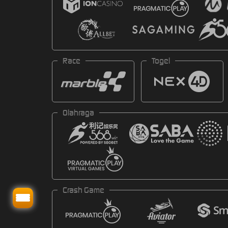
Race
Togel
Olahraga
Crash Game