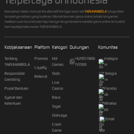
Kesusahan dalam mencari link alternatif link login resmi asli
TARUHANBOLA
hanya disini
tempatnya netizen yang budiman. Nikmati bermain game online terbaik ternyaman
hasilkan cuan terus-terusan tiap harinya hanya bersama website game online ter trusted
kami apalagi kalau bukan TARUHANBOLA
Kebijaksanaan
Platform
Kategori
Dukungan
Komunitas
Tentang
Promosi
Hot
+62851966
Instagra
TARUHANBOLA
Games
72099
m
Loyalty
Responsible
Slots
Telegra
Referral
Gambling
m
Live
Pusat Bantuan
Casino
Facebo
ok
Syarat dan
Race
Ketentuan
Whatsa
Togel
pp
Olahraga
Email
Crash
Game