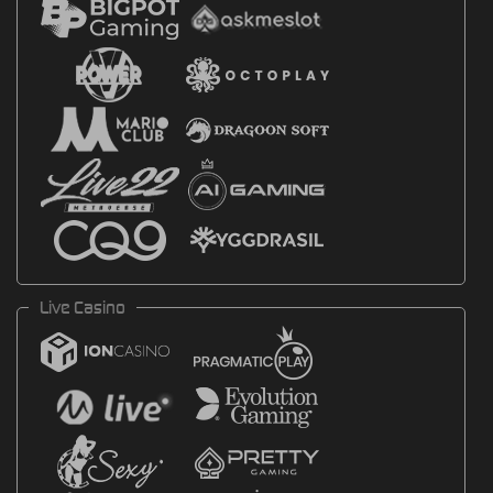
Live Casino