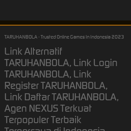
TARUHANBOLA - Trusted Online Games In Indonesia 2023
Link Alternatif
TARUHANBOLA, Link Login
TARUHANBOLA, Link
Register TARUHANBOLA,
Link Daftar TARUHANBOLA,
Agen NEXUS Terkuat
Terpopuler Terbaik
Terpercaya di Indonesia